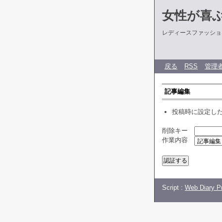
女性が喜
レディースファッショ
戻る
RSS
管理
記事編集
投稿時に設定し
削除キー
作業内容
Script :
Web Diary Pr