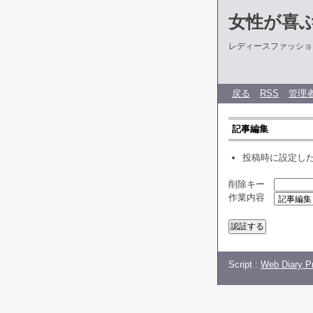
女性が喜
レディースファッショ
戻る
RSS
管理
記事編集
投稿時に設定し
削除キー
作業内容
Script :
Web Diary Pr