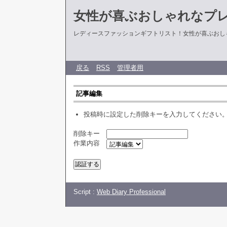
女性が喜ぶおしゃれなプ
レディースファッションギフトリスト！女性が喜ぶおし
戻る
RSS
管理者用
記事編集
投稿時に設定した削除キーを入力してください
削除キー
作業内容
Script :
Web Diary Professional