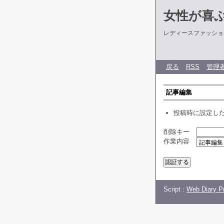
女性が喜
レディースファッショ
戻る
RSS
管理
記事編集
投稿時に設定し
削除キー
作業内容
Script :
Web Diary Pr