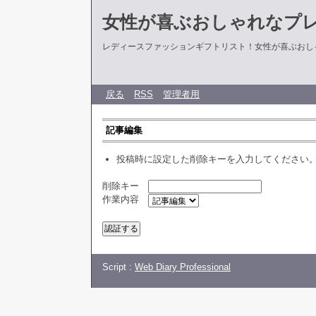
女性が喜ぶおしゃれなプ
レディースファッションギフトリスト！女性が喜ぶおし
戻る
RSS
管理者用
記事編集
投稿時に設定した削除キーを入力してください
削除キー
作業内容
Script :
Web Diary Professional