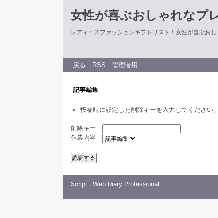
女性が喜ぶおしゃれなプ
レディースファッションギフトリスト！女性が喜ぶおし
戻る
RSS
管理者用
記事編集
投稿時に設定した削除キーを入力してください
削除キー
作業内容
Script :
Web Diary Professional