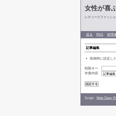
女性が喜
レディースファッショ
戻る
RSS
管理
記事編集
投稿時に設定し
削除キー
作業内容
Script :
Web Diary Pr