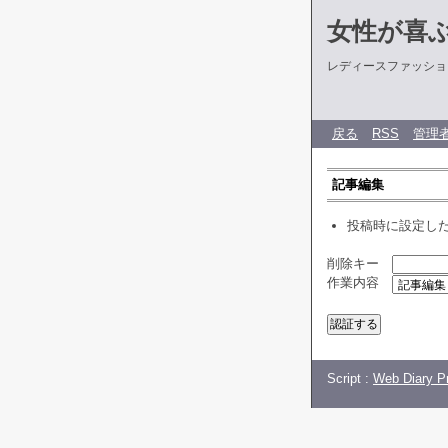
女性が喜
レディースファッショ
戻る
RSS
管理
記事編集
投稿時に設定し
削除キー
作業内容
Script :
Web Diary Pr