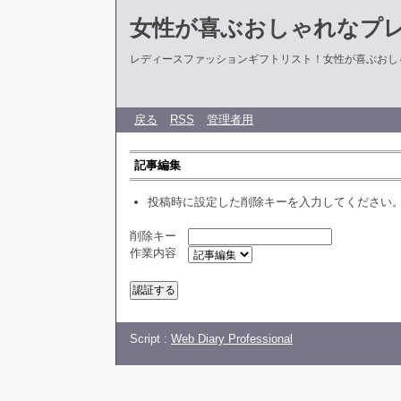
女性が喜ぶおしゃれなプ
レディースファッションギフトリスト！女性が喜ぶおし
戻る
RSS
管理者用
記事編集
投稿時に設定した削除キーを入力してください
削除キー
作業内容
Script :
Web Diary Professional