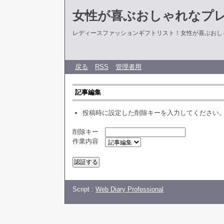
女性が喜ぶおしゃれなプ
レディースファッションギフトリスト！女性が喜ぶおし
戻る
RSS
管理者用
記事編集
投稿時に設定した削除キーを入力してください
削除キー
作業内容
Script :
Web Diary Professional