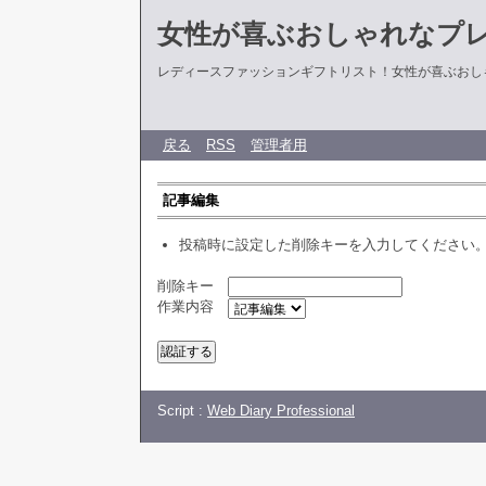
女性が喜ぶおしゃれなプ
レディースファッションギフトリスト！女性が喜ぶおし
戻る
RSS
管理者用
記事編集
投稿時に設定した削除キーを入力してください
削除キー
作業内容
Script :
Web Diary Professional