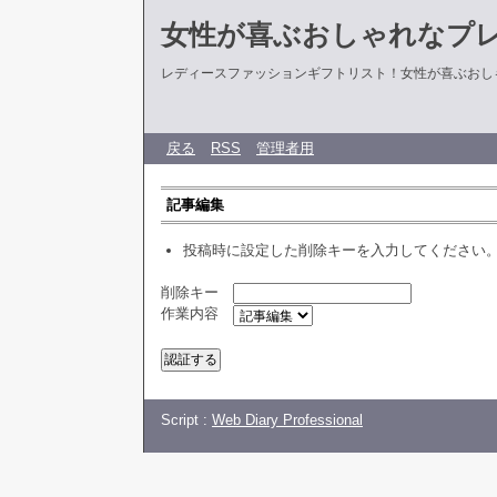
女性が喜ぶおしゃれなプ
レディースファッションギフトリスト！女性が喜ぶおし
戻る
RSS
管理者用
記事編集
投稿時に設定した削除キーを入力してください
削除キー
作業内容
Script :
Web Diary Professional