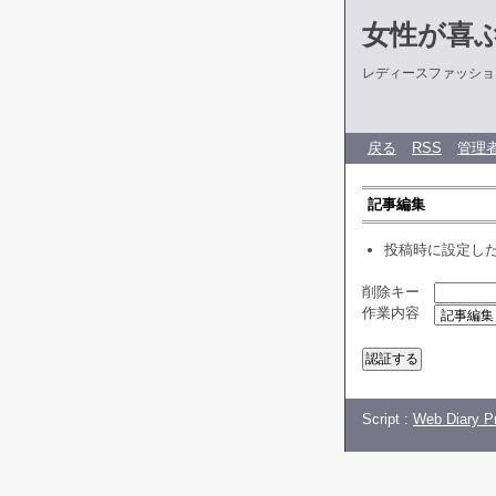
女性が喜
レディースファッショ
戻る
RSS
管理
記事編集
投稿時に設定し
削除キー
作業内容
Script :
Web Diary Pr