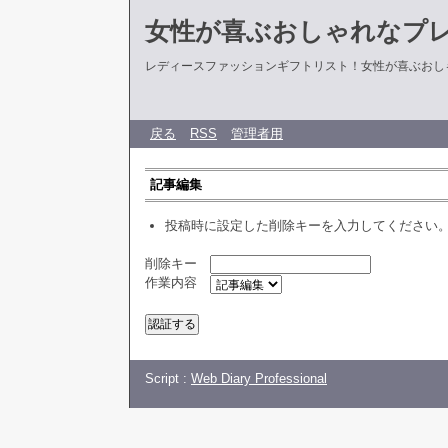
女性が喜ぶおしゃれなプ
レディースファッションギフトリスト！女性が喜ぶおし
戻る
RSS
管理者用
記事編集
投稿時に設定した削除キーを入力してください
削除キー
作業内容
Script :
Web Diary Professional