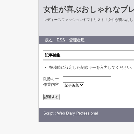
女性が喜ぶおしゃれなプ
レディースファッションギフトリスト！女性が喜ぶおし
戻る
RSS
管理者用
記事編集
投稿時に設定した削除キーを入力してください
削除キー
作業内容
Script :
Web Diary Professional