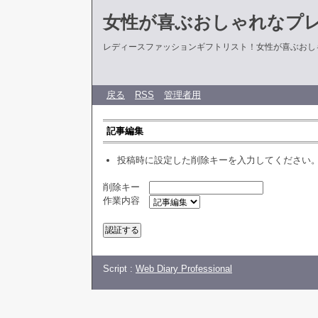
女性が喜ぶおしゃれなプ
レディースファッションギフトリスト！女性が喜ぶおし
戻る
RSS
管理者用
記事編集
投稿時に設定した削除キーを入力してください
削除キー
作業内容
Script :
Web Diary Professional