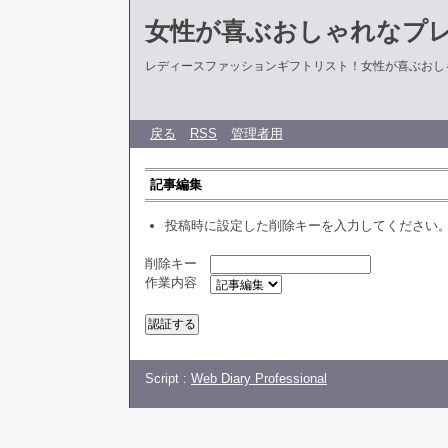
女性が喜ぶおしゃれなプ
レディースファッションギフトリスト！女性が喜ぶおし
戻る
RSS
管理者用
記事編集
投稿時に設定した削除キーを入力してください
削除キー
作業内容
Script :
Web Diary Professional