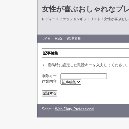
女性が喜ぶおしゃれなプ
レディースファッションギフトリスト！女性が喜ぶおし
戻る
RSS
管理者用
記事編集
投稿時に設定した削除キーを入力してください
削除キー
作業内容
Script :
Web Diary Professional