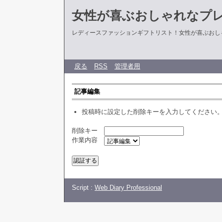
女性が喜ぶおしゃれなプ
レディースファッションギフトリスト！女性が喜ぶおし
戻る
RSS
管理者用
記事編集
投稿時に設定した削除キーを入力してください
削除キー
作業内容
Script :
Web Diary Professional