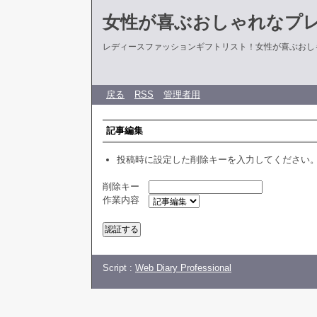
女性が喜ぶおしゃれなプ
レディースファッションギフトリスト！女性が喜ぶおし
戻る
RSS
管理者用
記事編集
投稿時に設定した削除キーを入力してください
削除キー
作業内容
Script :
Web Diary Professional