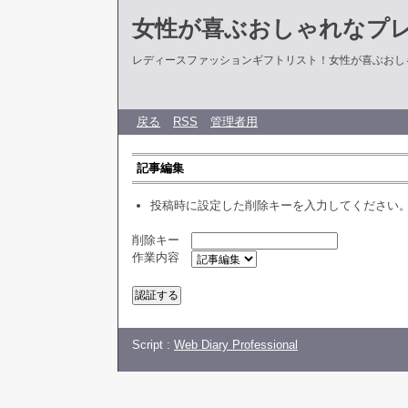
女性が喜ぶおしゃれなプ
レディースファッションギフトリスト！女性が喜ぶおし
戻る
RSS
管理者用
記事編集
投稿時に設定した削除キーを入力してください
削除キー
作業内容
Script :
Web Diary Professional