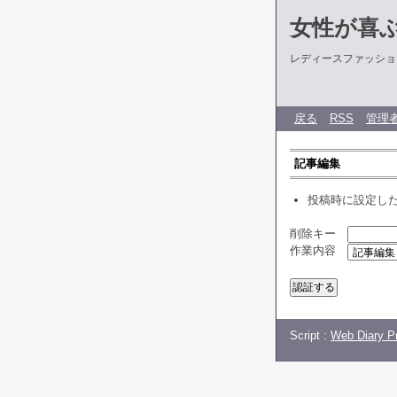
女性が喜
レディースファッショ
戻る
RSS
管理
記事編集
投稿時に設定し
削除キー
作業内容
Script :
Web Diary Pr