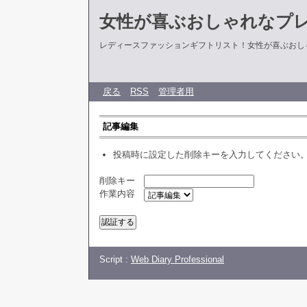
女性が喜ぶおしゃれなプ
レディースファッションギフトリスト！女性が喜ぶおし
戻る
RSS
管理者用
記事編集
投稿時に設定した削除キーを入力してください
削除キー
作業内容
Script :
Web Diary Professional