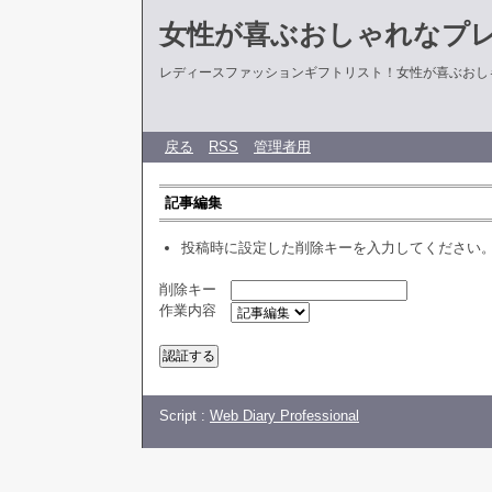
女性が喜ぶおしゃれなプ
レディースファッションギフトリスト！女性が喜ぶおし
戻る
RSS
管理者用
記事編集
投稿時に設定した削除キーを入力してください
削除キー
作業内容
Script :
Web Diary Professional