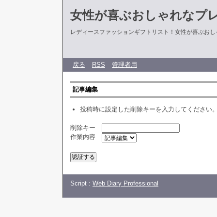
女性が喜ぶおしゃれなプ
レディースファッションギフトリスト！女性が喜ぶおし
戻る
RSS
管理者用
記事編集
投稿時に設定した削除キーを入力してください
削除キー
作業内容
Script :
Web Diary Professional