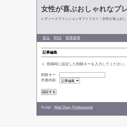
女性が喜ぶおしゃれなプ
レディースファッションギフトリスト！女性が喜ぶおし
戻る
RSS
管理者用
記事編集
投稿時に設定した削除キーを入力してください
削除キー
作業内容
Script :
Web Diary Professional