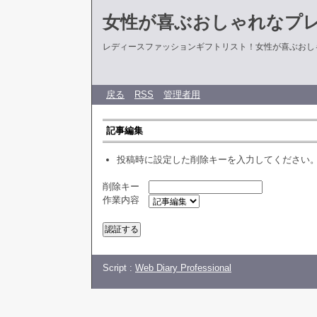
女性が喜ぶおしゃれなプ
レディースファッションギフトリスト！女性が喜ぶおし
戻る
RSS
管理者用
記事編集
投稿時に設定した削除キーを入力してください
削除キー
作業内容
Script :
Web Diary Professional