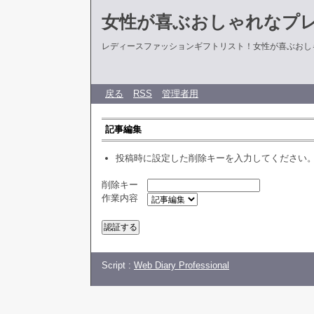
女性が喜ぶおしゃれなプ
レディースファッションギフトリスト！女性が喜ぶおし
戻る
RSS
管理者用
記事編集
投稿時に設定した削除キーを入力してください
削除キー
作業内容
Script :
Web Diary Professional