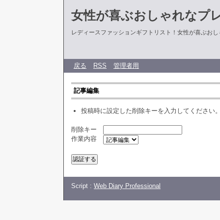
女性が喜ぶおしゃれなプ
レディースファッションギフトリスト！女性が喜ぶおし
戻る
RSS
管理者用
記事編集
投稿時に設定した削除キーを入力してください
削除キー
作業内容
Script :
Web Diary Professional