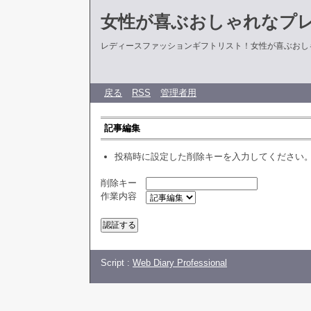
女性が喜ぶおしゃれなプ
レディースファッションギフトリスト！女性が喜ぶおし
戻る
RSS
管理者用
記事編集
投稿時に設定した削除キーを入力してください
削除キー
作業内容
Script :
Web Diary Professional