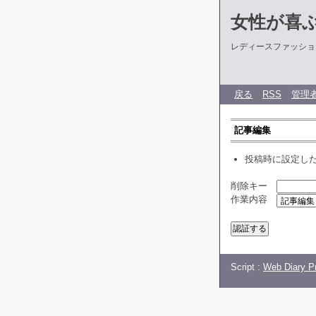
女性が喜
レディースファッショ
戻る
RSS
管理
記事編集
投稿時に設定し
削除キー
作業内容
Script :
Web Diary Pr