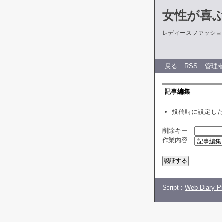
女性が喜
レディースファッショ
戻る
RSS
管理
記事編集
投稿時に設定し
削除キー
作業内容
Script :
Web Diary Pr