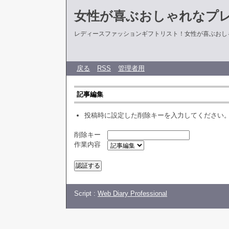
女性が喜ぶおしゃれなプ
レディースファッションギフトリスト！女性が喜ぶおし
戻る
RSS
管理者用
記事編集
投稿時に設定した削除キーを入力してください
削除キー
作業内容
Script :
Web Diary Professional