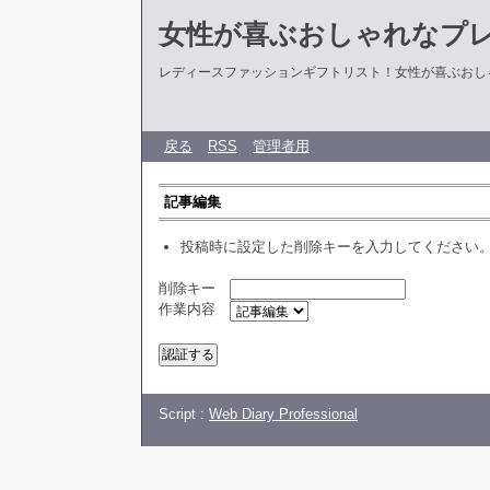
女性が喜ぶおしゃれなプ
レディースファッションギフトリスト！女性が喜ぶおし
戻る
RSS
管理者用
記事編集
投稿時に設定した削除キーを入力してください
削除キー
作業内容
Script :
Web Diary Professional