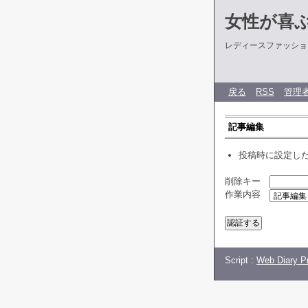
女性が喜
レディースファッショ
戻る
RSS
管理
記事編集
投稿時に設定し
削除キー
作業内容
Script :
Web Diary Pr