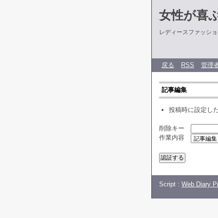
女性が喜
レディースファッショ
戻る
RSS
管理
記事編集
投稿時に設定し
削除キー
作業内容
Script :
Web Diary Pr