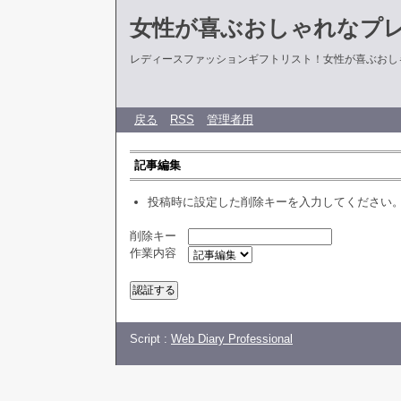
女性が喜ぶおしゃれなプ
レディースファッションギフトリスト！女性が喜ぶおし
戻る
RSS
管理者用
記事編集
投稿時に設定した削除キーを入力してください
削除キー
作業内容
Script :
Web Diary Professional