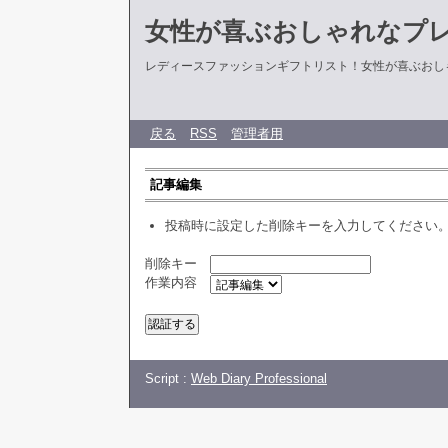
女性が喜ぶおしゃれなプ
レディースファッションギフトリスト！女性が喜ぶおし
戻る
RSS
管理者用
記事編集
投稿時に設定した削除キーを入力してください
削除キー
作業内容
Script :
Web Diary Professional