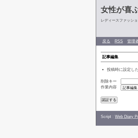
女性が喜
レディースファッショ
戻る
RSS
管理
記事編集
投稿時に設定し
削除キー
作業内容
Script :
Web Diary Pr