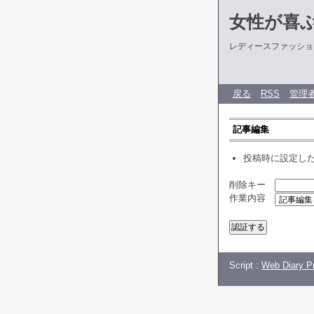
女性が喜
レディースファッショ
戻る
RSS
管理
記事編集
投稿時に設定し
削除キー
作業内容
Script :
Web Diary Pr