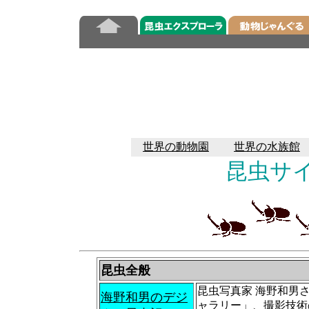
世界の動物園
世界の水族館
昆虫サ
昆虫全般
昆虫写真家 海野和男
海野和男のデジ
ャラリー」、撮影技術