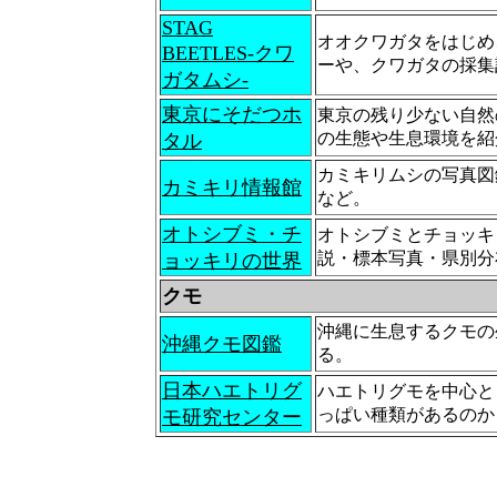
STAG
オオクワガタをはじめ
BEETLES-クワ
ーや、クワガタの採集
ガタムシ-
東京にそだつホ
東京の残り少ない自然
の生態や生息環境を紹
タル
カミキリムシの写真図
カミキリ情報館
など。
オトシブミ・チ
オトシブミとチョッキ
説・標本写真・県別分
ョッキリの世界
クモ
沖縄に生息するクモの
沖縄クモ図鑑
る。
日本ハエトリグ
ハエトリグモを中心と
っぱい種類があるのか
モ研究センター