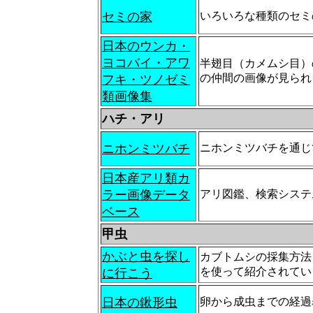
セミの家
いろいろな種類のセミ
日本のウンカ・
ヨコバイ・アワ
半翅目（カメムシ目）
の仲間の画像が見られ
フキ・ツノゼミ
類画像集
ハチ・アリ
ニホンミツバチ
ニホンミツバチを通じ
日本産アリ類カ
ラー画像データ
アリ図鑑、検索システ
ベース
甲虫
かぶと虫を探し
カブトムシの採集方法
を使って紹介されてい
に行こう
日本の鍬形虫
卵から成虫までの経過