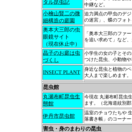
タル昆虫記
中継など。
小檜山賢二の微
迫力満点の甲虫のデジ
の迷宮」、蝶のフォト
細構造の庭園
奥本大三郎の虫
「奥本大三郎のファー
眼鏡サイト
を追い求めて」など、
（現在休止中）
晶子のお庭は虫
小学生の女の子とその
つけた昆虫、小動物や
づくし
身近な昆虫と植物のペ
INSECT PLANT
大人まで楽しめます。
昆虫館
丸瀬布町昆虫生
今現在 丸瀬布町昆虫
ます。（北海道紋別郡
態館
温室のチョウたちや 
伊丹市昆虫館
落書き帳」のコーナー
害虫・身のまわりの昆虫