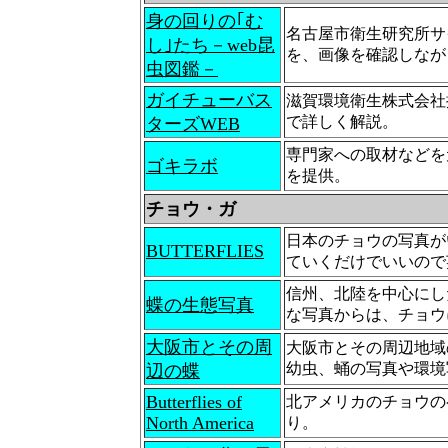
身の回りの｢む
名古屋市衛生研究所サ
し｣たち－web昆
を、画像を確認しなが
虫図鑑－
ガイチューバス
滋賀環境衛生株式会社
で詳しく解説。
ターズWEB
専門家への取材などを
ゴキラボ
を提供。
チョウ・ガ
日本のチョウの写真が
BUTTERFLIES
ていくだけでいいので
信州、北陸を中心にし
蝶の生態写真
な写真からは、チョウ
大阪市とその周
大阪市とその周辺地域
幼虫、蛹の写真や環境
辺の蝶
Butterflies of
北アメリカのチョウの
North America
り。