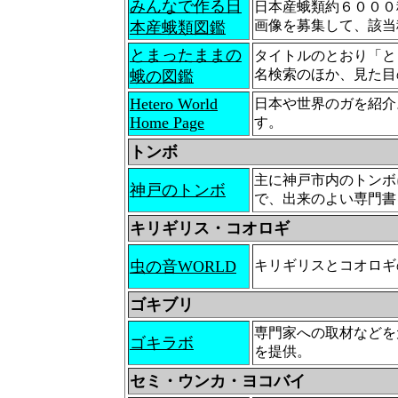
みんなで作る日
日本産蛾類約６０００
画像を募集して、該当
本産蛾類図鑑
とまったままの
タイトルのとおり「と
名検索のほか、見た目
蛾の図鑑
Hetero World
日本や世界のガを紹介
Home Page
す。
トンボ
主に神戸市内のトンボ
神戸のトンボ
で、出来のよい専門書
キリギリス・コオロギ
虫の音WORLD
キリギリスとコオロギ
ゴキブリ
専門家への取材などを
ゴキラボ
を提供。
セミ・ウンカ・ヨコバイ