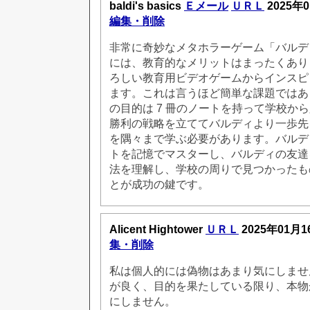
baldi's basics
Ｅメール
ＵＲＬ
2025年0
編集・削除
非常に奇妙なメタホラーゲーム「バルデ
には、教育的なメリットはまったくありま
ろしい教育用ビデオゲームからインスピ
ます。これは言うほど簡単な課題ではあ
の目的は 7 冊のノートを持って学校か
勝利の戦略を立ててバルディより一歩先
を隅々まで学ぶ必要があります。バルデ
トを記憶でマスターし、バルディの友達
法を理解し、学校の周りで見つかったも
とが成功の鍵です。
Alicent Hightower
ＵＲＬ
2025年01月1
集・削除
私は個人的には偽物はあまり気にしませ
が良く、目的を果たしている限り、本物
にしません。