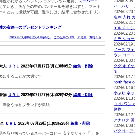
2024/03/05 
神性がわかるスペシャル コンテンツを用意。
スーパーコ
バーバリー 
えていき、あなたの中のパンテールを導き出すと、フォト
2024/02/23 
ールと共に撮影が可能。週末には、結果に合わせたドリン
名刺 入れ 
2024/02/21 
性の友達へのプレゼントランキング
エルメス シ
2024/02/20 
2022年09月06日(火)11時04分
この記事のURL
未分類
寿司くら
ミラ ショー
2024/02/19 
ノース フェ
ウン コート
2024/01/30 
タグ ホイヤ
大人
ＵＲＬ
2023年07月17日(月)13時05分
編集・削除
rs
めにすることが大切です
2024/01/17 
north face
2024/01/16 
小ぶり ネ
着物
ＵＲＬ
2023年07月27日(木)02時42分
編集・削除
2024/01/13 
白 の ワン 
、着物や振袖ブランドが集結
偽物
2024/01/12 
アナログ 風
安全
ＵＲＬ
2023年07月29日(土)09時28分
編集・削除
2024/01/08 
パタゴニア 
を取り扱っている​スーパーコピー 安全なサイト​「 」を