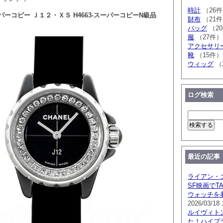
時計
（26
ーコピー Ｊ１２・ＸＳ H4663-スーパーコピーN級品
財布
（21
バッグ
（2
服
（27件）
アクセサリ
靴
（15件）
ウィッグ
（
ログ検索
最近の記事
ライアン・
SF映画でTA
ウォッチを
2026/03/18 
ルイヴィト
た！ハイブ