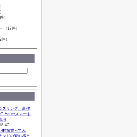
件）
件）
0件）
ー
（17件）
2件）
ゴズリング、新作
G Heuerスマート
着用
18:47
ン財布買ってみ
ランドの安心感と