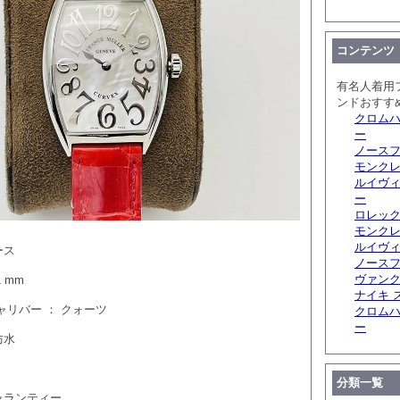
コンテンツ
有名人着用
ンドおすす
クロムハ
ー
ノースフ
モンクレ
ルイヴィ
ー
ロレック
モンクレ
ルイヴ
ース
ノースフ
ヴァンク
 mm
ナイキ 
キャリバー ： クォーツ
クロムハ
ー
防水
分類一覧
ャランティー