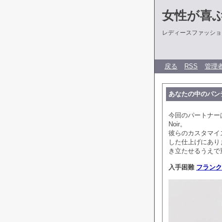
女性が喜
レディースファッショ
戻る
RSS
管理
あなたの中のパン
今回のパートナーは
Noir。
彼らのカスタマイ
した仕上げにあり
き立たせるうえで
入手困難
フランク