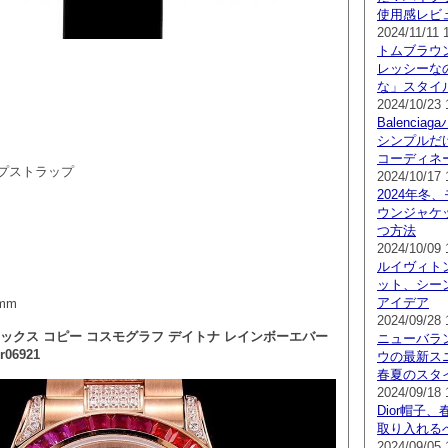
使用感レビ
2024/11/11 
トムブラウ
レッシーな
な」スタイ
2024/10/23 
Balenci
シンプルだ
コーディネ
プストラップ
2024/10/17 
2024年冬
ウンジャケ
つ方法
2024/10/09 
ルイヴィト
ット、シー
アイデア
mm
2024/09/28 
ックス コピー コスモグラフ デイトナ レインボーエバー
ニューバラ
06921
ウの最新スニ
春夏のスタ
2024/09/18 
Dior帽子
取り入れる
2024/09/05 