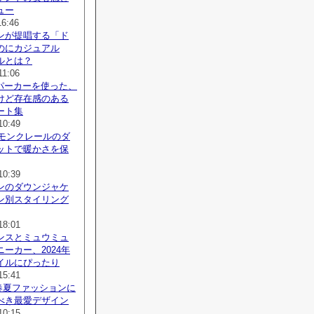
ュー
16:46
ンが提唱する「ド
のにカジュアル
ルとは？
11:06
agaパーカーを使った、
けど存在感のある
ート集
10:49
、モンクレールのダ
ットで暖かさを保
10:39
ンのダウンジャケ
ン別スタイリング
18:01
ンスとミュウミュ
ーカー、2024年
イルにぴったり
15:41
、春夏ファッションに
べき最愛デザイン
10:15