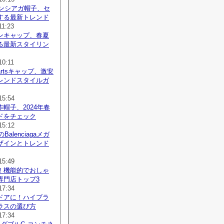
レンシアガ帽子、セ
する最新トレンド
11:23
ンキャップ、春夏
る最新スタイリン
10:11
Heartsキャップ、激安
レンドスタイルガ
15:54
帽子、2024年春
ドをチェック
15:12
Balenciagaメガ
ザインとトレンド
15:49
！機能的でおしゃ
専門店トップ3
17:34
ドアに！ハイブラ
ラスの選び方
17:34