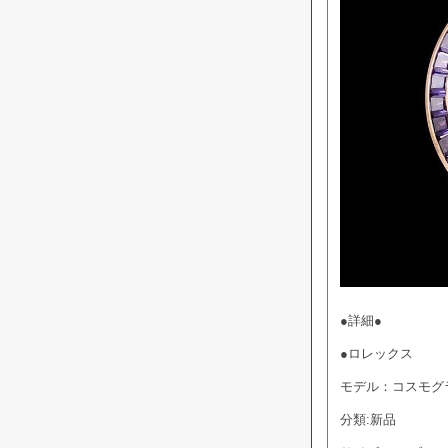
●詳細●
●ロレックス
モデル：コスモグ
分類:新品