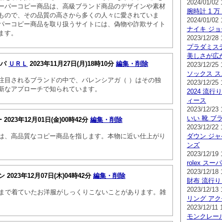
2024/01/02 
ーパーコピー商品は、高級ブランド商品のデザインや素材
腕時計 1 万
もので、その品質の高さから多くの人々に愛されていま
2024/01/02 
パーコピー商品を取り扱うサイトには、偽物や詐欺サイト
ナイキ ジョ
ます。
2023/12/28 
プラダミス
美しさが広
ーパ
ＵＲＬ
2023年11月27日(月)18時10分
編集・削除
2023/12/25 
ソックス ス
注目されるブランドの中で、バレンシアガ（ ）はその独
2023/12/25 
新なアプローチで知られています。
2024 流行
ィース
2023/12/23 
いい 靴 ブ
ー
2023年12月01日(金)00時42分
編集・削除
2023/12/22 
は、高品質なコピー商品を指します。本物に近い仕上がり
ダウン ジャ
ンズ
2023/12/19 
rolex ス
2023/12/18 
ョン
2023年12月07日(木)04時42分
編集・削除
財布 流行り
2023/12/13 
今まで着ていたお洋服がしっくりこないことがあります。雑
リング アク
2023/12/11 
モンクレール