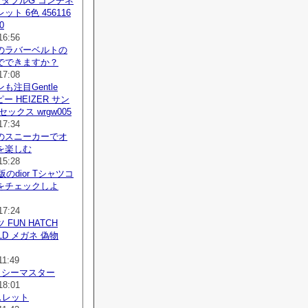
 ダブルG コンチネ
ト 6色 456116
0
16:56
のラバーベルトの
でできますか？
17:08
も注目Gentle
コピー HEIZER サン
ックス wrgw005
17:34
のスニーカーでオ
を楽しむ
15:28
版のdior Tシャツコ
をチェックしよ
17:24
FUN HATCH
OLD メガネ 偽物
11:49
 シーマスター
18:01
レスレット