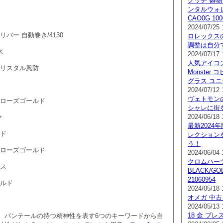
グッチ 偽物
ンタルウォレッ
CAO0G 100
2024/07/25 
バー:自動巻き/4130
ロレックス
調整は自分
水
2024/07/17 
人気アイコン
クリスタル風防
Monster 
グラス ユニセ
2024/07/12 
ヴェトモン
ーローズゴールド
シャレに街
2024/06/18 
ヤ
最新2024年
ルド
レクション
う！
ーローズゴールド
2024/06/04 
クロムハーツ 
レス
BLACK/G
21060954
ールド
2024/05/18 
オメガ 中古
2024/05/13 
18 金 ブ
、パンテールの持つ精神性を表す6つのキーワードから自