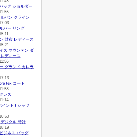
11:43
バッグ ショルダー
11:55
カルバン クライン
17:03
ルバー リング
15:11
ン 財布 レディース
15:21
イス マウンテン ダ
 レディース
11:56
ー グランド カレラ
17:13
 gore tex コート
11:58
ックレス
11:14
ポイント t シャツ
10:50
 デジタル 時計
18:19
ビジネス バッグ