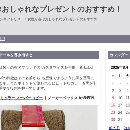
ぶおしゃれなプレゼントのおすすめ！
ンギフトリスト！女性が喜ぶおしゃれなプレゼントのおすすめ！
者用
テールを導き出すと
カレンダー
数々の有名ブランドの カスタマイズを手掛ける Label
2026年8月
日
月
火
ズの特徴はその名前から も想像できるように黒を基調に
ます、またポイントで使われるビビッドなカラーも黒を引
-
-
-
重要な役割を担っています。
2
3
4
ミュラー スーパーコピー
トノーカーベックス frh54539
9
10
11
16
17
18
23
24
25
30
31
-
前の月
次