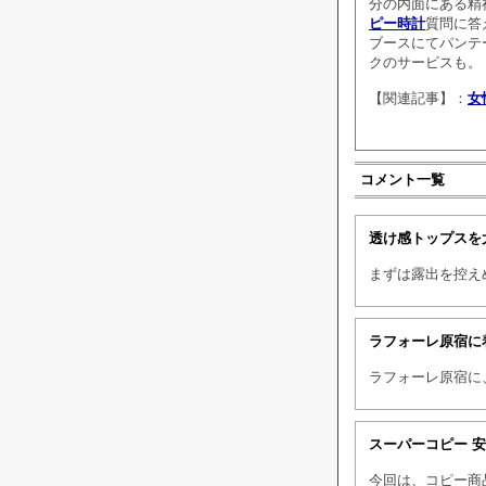
分の内面にある精
ピー時計
質問に答
ブースにてパンテ
クのサービスも。
【関連記事】：
女
コメント一覧
透け感トップスを
まずは露出を控え
ラフォーレ原宿に
ラフォーレ原宿に
スーパーコピー 
今回は、コピー商品