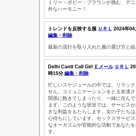
ミリー・ボビー・ブラウンが挑む、デニ
外なハーモニー！
トレンドを反映する服
ＵＲＬ
2024年04
編集・削除
最新の流行を取り入れた服の選び方と組
Delhi Cantt Call Girl
Ｅメール
ＵＲＬ
20
時15分
編集・削除
忙しいスケジュールの中では、リラック
せん。コミュニケーションをとる友達さ
関係に飽きてしまったり、一緒に住んで
ます。このような状況では、サービスが
きな利益をもたらします。女の子たちは
心待ちにしています。セックスサービス
なオーガズムや官能的な活動であなたを
す。