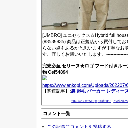
[UMBRO] ユニセックス☆Hybrid full house
(88539835) 商品は正規店から買付し
らない点もあるかと思いますが丁寧なお
す。宜しくお願いいたします。----------------------
完売必至 セリーヌ★ロゴ フード付きルー
物 Cel54894
https://www.ankopi.com/Uploads/202207/
【関連記事】:
裏 起毛 パーカー レディース
2023年12月25日(月)18時50分
この記事の
コメント一覧
この記事にコメントを投稿する