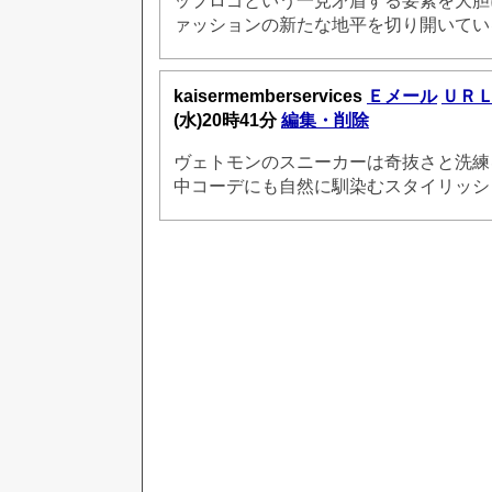
ップロゴという一見矛盾する要素を大胆
ァッションの新たな地平を切り開いてい
kaisermemberservices
Ｅメール
ＵＲ
(水)20時41分
編集・削除
ヴェトモンのスニーカーは奇抜さと洗練
中コーデにも自然に馴染むスタイリッシ