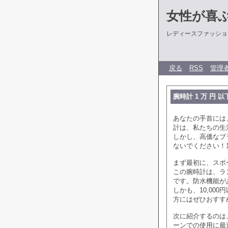
女性が喜
レディースファッショ
戻る
RSS
管理
腕時計 1 万 円 
あなたの手首には
計は、私たちの生
しかし、高価なブ
ないでください！1
まず最初に、スポ
この腕時計は、ラ
です。防水機能が
しかも、10,00
方にはぜひおすす
次に紹介するのは
ーンでの使用に最