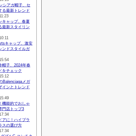
レンシアガ帽子、セ
する最新トレンド
11:23
ンキャップ、春夏
る最新スタイリン
10:11
Heartsキャップ、激安
レンドスタイルガ
15:54
帽子、2024年春
ドをチェック
15:12
Balenciagaメガ
ザインとトレンド
15:49
！機能的でおしゃ
専門店トップ3
17:34
ドアに！ハイブラ
ラスの選び方
17:34