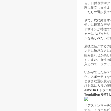
ら、日付表示やア
理に役立ちますよ！
ったりの選択肢で
さて、次に紹介す
使いに最適なデザ
デザインが特徴で
ャーにもぴったりで
ルを楽しみたい方
最後に紹介するの
ンドに敏感な方に
組み合わせが楽し
す。また、女性向け
入るので、ファッ
いかがでしたか？1
た。スポーティな
まざまな選択肢が
ひお気に入りの腕
AMVOX3 トゥール
Tourbillon GMT L
「アストンマーチ
デル トゥールビ