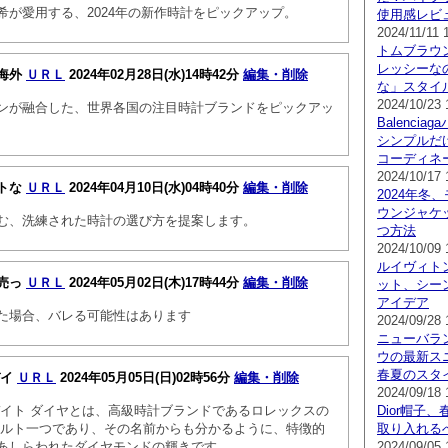
希が愛用する、2024年の新作時計をピックアップ。
使用感レビ
2024/11/11 
トムブラウ
レッシーな
海外
ＵＲＬ
2024年02月28日(水)14時42分
編集・削除
な」スタイ
2024/10/23 
ンが融合した、世界各国の注目時計ブランドをピックアッ
Balenci
シンプルだ
コーディネ
2024/10/17 
トな
ＵＲＬ
2024年04月10日(水)04時40分
編集・削除
2024年冬
ウンジャケ
む、洗練された時計の選び方を提案します。
つ方法
2024/10/09 
ルイヴィト
売っ
ＵＲＬ
2024年05月02日(木)17時44分
編集・削除
ット、シー
アイデア
た場合、バレる可能性はあります
2024/09/28 
ニューバラ
ウの最新スニ
春夏のスタ
デイ
ＵＲＬ
2024年05月05日(日)02時56分
編集・削除
2024/09/18 
デイト ダイヤとは、高級時計ブランドであるロレックスの
Dior帽子
コルト一つであり、その名前からも分かるように、特徴的
取り入れる
あしらわれたダイヤモンドの輝きです
2024/09/05 