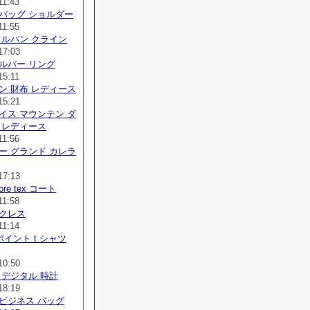
11:43
バッグ ショルダー
11:55
カルバン クライン
17:03
ルバー リング
15:11
ン 財布 レディース
15:21
イス マウンテン ダ
 レディース
11:56
ー グランド カレラ
17:13
 gore tex コート
11:58
ックレス
11:14
ポイント t シャツ
10:50
 デジタル 時計
18:19
ビジネス バッグ