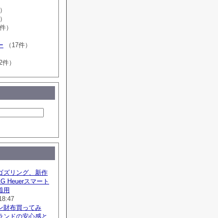
件）
件）
0件）
ー
（17件）
2件）
ゴズリング、新作
G Heuerスマート
着用
18:47
ン財布買ってみ
ランドの安心感と