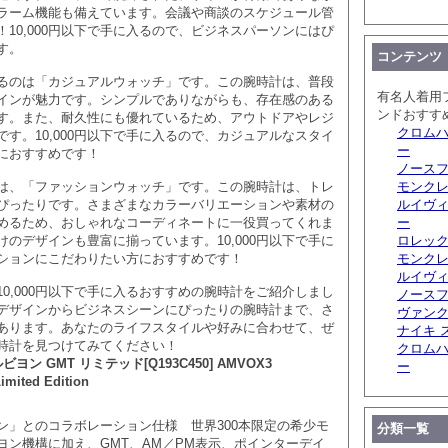
ラーム機能も備えています。会議や商談のスケジュール管
10,000円以下で手に入るので、ビジネスパーソンにはぴ
す。
コンテンツ
るのは「カジュアルウォッチ」です。この腕時計は、普段
有名人着用
インが魅力です。シンプルでありながらも、存在感のある
ンドおすす
す。また、耐久性にも優れているため、アウトドアやレジ
クロムハ
す。10,000円以下で手に入るので、カジュアルなスタイ
ー
におすすめです！
ノースフ
は、「ファッションウォッチ」です。この腕時計は、トレ
モンクレ
ぴったりです。さまざまなカラーバリエーションや素材の
ルイヴィ
めるため、おしゃれなコーディネートに一役買ってくれま
ー
のデザインも豊富に揃っています。10,000円以下で手に
ロレック
ションにこだわりたい方におすすめです！
モンクレ
ルイヴ
0,000円以下で手に入るおすすめの腕時計をご紹介しまし
ノースフ
デザインからビジネスシーンにぴったりの腕時計まで、さ
ヴァンク
あります。あなたのライフスタイルや好みに合わせて、ぜ
ナイキ 
時計を見つけてみてください！
クロムハ
ビヨン GMT リミテッド[Q193C450] AMVOX3
ー
imited Edition
ン」とのコラボレーション仕様 世界300本限定の希少モ
分類一覧
ヨン機構に加え、GMT、AM／PM表示、ポインターデイ