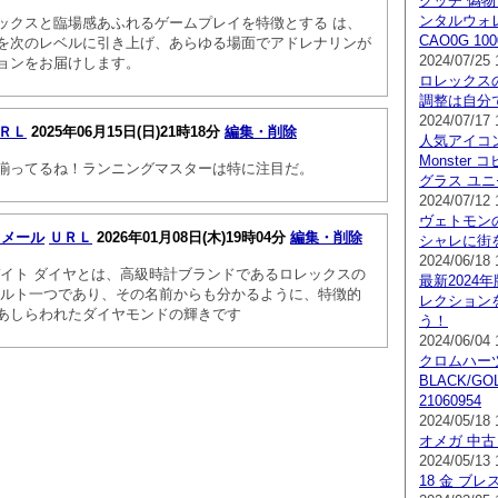
グッチ 偽物
ンタルウォレッ
ックスと臨場感あふれるゲームプレイを特徴とする は、
CAO0G 100
を次のレベルに引き上げ、あらゆる場面でアドレナリンが
2024/07/25 
ョンをお届けします。
ロレックス
調整は自分
2024/07/17 
ＲＬ
2025年06月15日(日)21時18分
編集・削除
人気アイコン
Monster 
揃ってるね！ランニングマスターは特に注目だ。
グラス ユニセ
2024/07/12 
ヴェトモン
Ｅメール
ＵＲＬ
2026年01月08日(木)19時04分
編集・削除
シャレに街
2024/06/18 
デイト ダイヤとは、高級時計ブランドであるロレックスの
最新2024年
コルト一つであり、その名前からも分かるように、特徴的
レクション
あしらわれたダイヤモンドの輝きです
う！
2024/06/04 
クロムハーツ 
BLACK/G
21060954
2024/05/18 
オメガ 中古
2024/05/13 
18 金 ブ