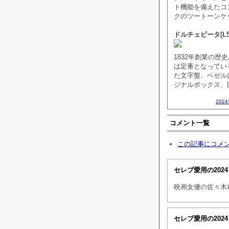
ト機能を備えたコ
クのツートーンケ
ドルチェビータ[L5.155
1832年創業の
は定番となってい
た文字盤、ベゼル
ジナルボックス、
202
コメント一覧
この記事にコメ
セレブ愛用の202
映画女優の佐々木
セレブ愛用の202