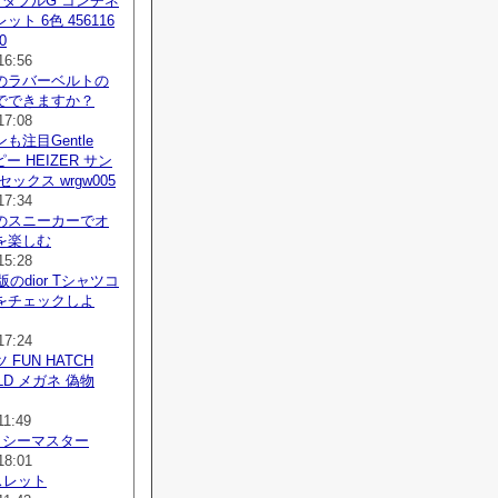
 ダブルG コンチネ
ト 6色 456116
0
16:56
のラバーベルトの
でできますか？
17:08
も注目Gentle
コピー HEIZER サン
ックス wrgw005
17:34
のスニーカーでオ
を楽しむ
15:28
版のdior Tシャツコ
をチェックしよ
17:24
FUN HATCH
OLD メガネ 偽物
11:49
 シーマスター
18:01
レスレット