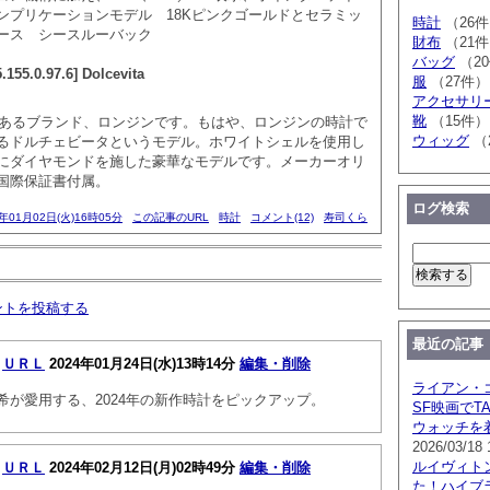
ンプリケーションモデル 18Kピンクゴールドとセラミッ
時計
（26
ース シースルーバック
財布
（21
バッグ
（2
.0.97.6] Dolcevita
服
（27件）
アクセサリ
靴
（15件）
歴史あるブランド、ロンジンです。もはや、ロンジンの時計で
ウィッグ
（
るドルチェビータというモデル。ホワイトシェルを使用し
にダイヤモンドを施した豪華なモデルです。メーカーオリ
国際保証書付属。
ログ検索
4年01月02日(火)16時05分
この記事のURL
時計
コメント(12)
寿司くら
ントを投稿する
最近の記事
4
ＵＲＬ
2024年01月24日(水)13時14分
編集・削除
ライアン・
希が愛用する、2024年の新作時計をピックアップ。
SF映画でTA
ウォッチを
2026/03/18 
ルイヴィト
4
ＵＲＬ
2024年02月12日(月)02時49分
編集・削除
た！ハイブ