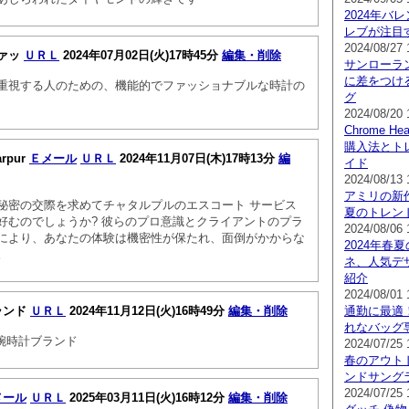
2024年バ
レブが注目
2024/08/27 
ァッ
ＵＲＬ
2024年07月02日(火)17時45分
編集・削除
サンローラ
に差をつけ
重視する人のための、機能的でファッショナブルな時計の
グ
2024/08/20 
Chrome 
購入法とト
arpur
Ｅメール
ＵＲＬ
2024年11月07日(木)17時13分
編
イド
2024/08/13 
アミリの新作
秘密の交際を求めてチャタルプルのエスコート サービス
夏のトレン
好むのでしょうか? 彼らのプロ意識とクライアントのプラ
2024/08/06 
により、あなたの体験は機密性が保たれ、面倒がかからな
2024年春夏の
。
ネ、人気デ
紹介
2024/08/01 
ランド
ＵＲＬ
2024年11月12日(火)16時49分
編集・削除
通勤に最適
れなバッグ
め腕時計ブランド
2024/07/25 
春のアウト
ンドサング
2024/07/25 
メール
ＵＲＬ
2025年03月11日(火)16時12分
編集・削除