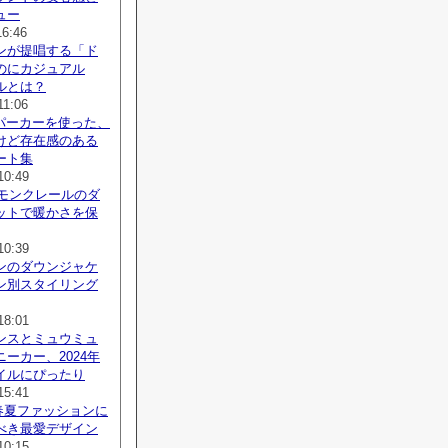
ュー
16:46
ンが提唱する「ド
のにカジュアル
ルとは？
11:06
agaパーカーを使った、
けど存在感のある
ート集
10:49
、モンクレールのダ
ットで暖かさを保
10:39
ンのダウンジャケ
ン別スタイリング
18:01
ンスとミュウミュ
ーカー、2024年
イルにぴったり
15:41
、春夏ファッションに
べき最愛デザイン
10:15