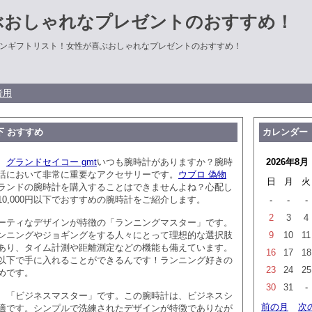
ぶおしゃれなプレゼントのおすすめ！
ンギフトリスト！女性が喜ぶおしゃれなプレゼントのおすすめ！
者用
以下 おすすめ
カレンダー
、
グランドセイコー gmt
いつも腕時計がありますか？腕時
2026年8月
活において非常に重要なアクセサリーです。
ウブロ 偽物
日
月
火
ランドの腕時計を購入することはできませんよね？心配し
0,000円以下でおすすめの腕時計をご紹介します。
-
-
-
2
3
4
ーティなデザインが特徴の「ランニングマスター」です。
ンニングやジョギングをする人々にとって理想的な選択肢
9
10
11
あり、タイム計測や距離測定などの機能も備えています。
16
17
18
0円以下で手に入れることができるんです！ランニング好きの
23
24
25
めです。
30
31
-
、「ビジネスマスター」です。この腕時計は、ビジネスシ
前の月
次
適です。シンプルで洗練されたデザインが特徴でありなが