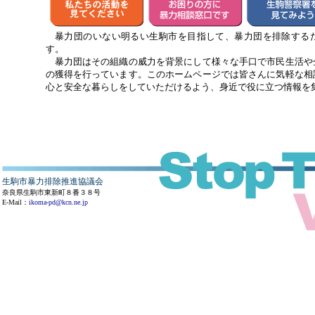
暴力団のいない明るい生駒市を目指して、暴力団を排除する
す。
暴力団はその組織の威力を背景にして様々な手口で市民生活や
の獲得を行っています。このホームページでは皆さんに気軽な相
心と安全な暮らしをしていただけるよう、身近で役に立つ情報を
生駒市暴力排除推進協議会
奈良県生駒市東新町８番３８号
E-Mail：
ikoma-pd@kcn.ne.jp