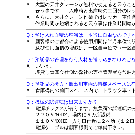
Ａ：大型の天井クレーンが無料で使えると云うこ
云う事です。 入庫時と出庫時の二回分のレッ
Ａ：さらに、天井クレーン作業ではレッカー車作
作業時間が短縮されると云う事は作業時間給が
Ｑ：預け入れ面積の増減は、本当に自由なのです
Ａ：顧客様のご都合による使用期間は半月単位で
及び使用面積の増減は、一区画単位で（一区画
Ｑ：預託品の管理を行う人材を送り込まなければ
Ａ：いいえ。
坪貸し倉庫会社側の弊社の専従管理者を常駐さ
Ｑ：預託品の搬入・搬出用車両の待機スペースは
Ａ：倉庫構内の前面スペース内で、トラック車・
Ｑ：機械の試運転は出来ますか？
Ａ：電源ボックスが有ります。無負荷の試運転の
２２０Ｖ/60HZ、場内に５カ所設備。
１１０Ｖ/60HZ、入り口付近に２ヶ所（１２口
電源ケーブルは顧客様側でご準備下さい。