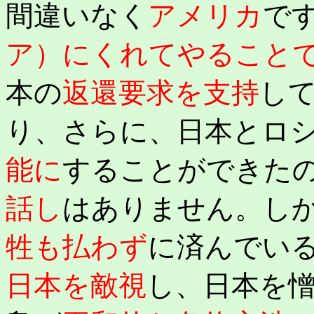
間違いなく
アメリカ
で
ア）にくれてやること
本の
返還要求を支持
し
り、さらに、日本とロ
能に
することができた
話し
はありません。し
牲も払わず
に済んでい
日本を敵視
し、日本を