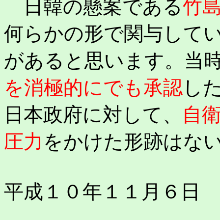
日韓の懸案である
竹
何らかの形で関与して
があると思います。当
を消極的にでも承認
し
日本政府に対して、
自
圧力
をかけた形跡はな
平成１０年１１月６日