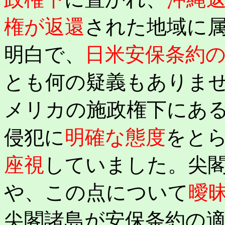
権が返還
された地域に
明白で、
日米安保条約
とも何の疑義もありま
メリカの施政権下にあ
侵犯に
明確な態度
をと
座視
していました。尖
や、この点について
曖
尖閣諸島が安保条約の