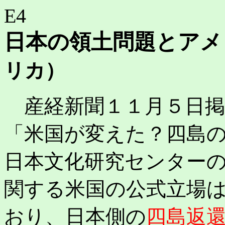
E4
日本の領土問題とアメ
リカ）
産経新聞１１月５日掲
「米国が変えた？四島
日本文化研究センター
関する米国の公式立場
おり、日本側の
四島返