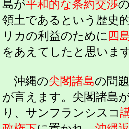
島が
平和的な条約交渉
領土であるという歴史
リカの利益のために
四
をあえてしたと思いま
沖縄の
尖閣諸島
の問
が言えます。尖閣諸島
り、サンフランシスコ
政権下
に置かれ、
沖縄