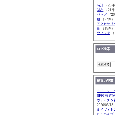
時計
（26
財布
（21
バッグ
（2
服
（27件）
アクセサリ
靴
（15件）
ウィッグ
（
ログ検索
最近の記事
ライアン・
SF映画でTA
ウォッチを
2026/03/18 
ルイヴィト
た！ハイブ