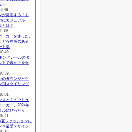
ュー
16:46
ンが提唱する「ド
のにカジュアル
ルとは？
11:06
agaパーカーを使った、
けど存在感のある
ート集
10:49
、モンクレールのダ
ットで暖かさを保
10:39
ンのダウンジャケ
ン別スタイリング
18:01
ンスとミュウミュ
ーカー、2024年
イルにぴったり
15:41
、春夏ファッションに
べき最愛デザイン
10:15