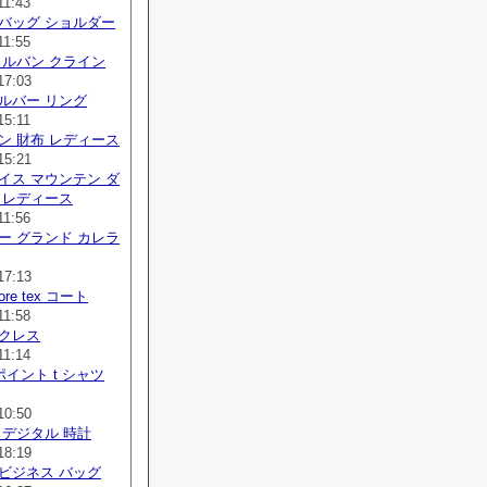
11:43
バッグ ショルダー
11:55
カルバン クライン
17:03
ルバー リング
15:11
ン 財布 レディース
15:21
イス マウンテン ダ
 レディース
11:56
ー グランド カレラ
17:13
 gore tex コート
11:58
ックレス
11:14
ポイント t シャツ
10:50
 デジタル 時計
18:19
ビジネス バッグ