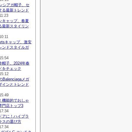
レンシアガ帽子、セ
する最新トレンド
11:23
ンキャップ、春夏
る最新スタイリン
10:11
Heartsキャップ、激安
レンドスタイルガ
15:54
帽子、2024年春
ドをチェック
15:12
Balenciagaメガ
ザインとトレンド
15:49
！機能的でおしゃ
専門店トップ3
17:34
ドアに！ハイブラ
ラスの選び方
17:34