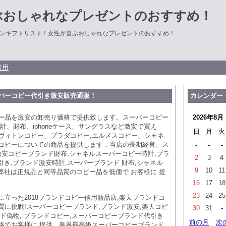
ぶおしゃれなプレゼントのおすすめ！
ンギフトリスト！女性が喜ぶおしゃれなプレゼントのおすすめ！
者用
パーコピー代引き激安販売通販！
カレンダー
ー品を激安の卸売り価格で提供致します。スーパーコピー
2026年8月
計、財布、iphoneケース、サングラスなど激安で買え
日
月
火
ヴィトンコピー、プラダコピー,エルメスコピー、シャネ
コピーについての商品を提供します，当店の長期経営、ス
-
-
-
. 激安コピーブランド財布,シャネルスーパーコピー時計,ブラ
2
3
4
代引き,ブランド激安時計,スーパーブランド 財布,シャネル
9
10
11
,弊社は正規品と同等品質のコピー品を低価で お客様に 提
16
17
18
23
24
25
に立った2018ブランドコピー信用新品店,楽天ブランドコ
質に挑戦!スーパーコピーブランド,ブランド激安,楽天コピ
30
31
-
ド偽物, ブランドコピー,スーパーコピーブランド代引き
前の月
次
格でお客様に 提供，業界最高級スーパーコピーブランド