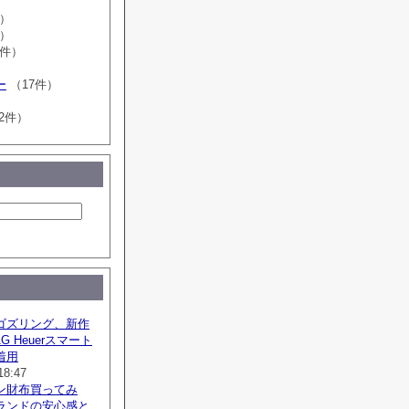
件）
件）
0件）
ー
（17件）
2件）
ゴズリング、新作
G Heuerスマート
着用
18:47
ン財布買ってみ
ランドの安心感と