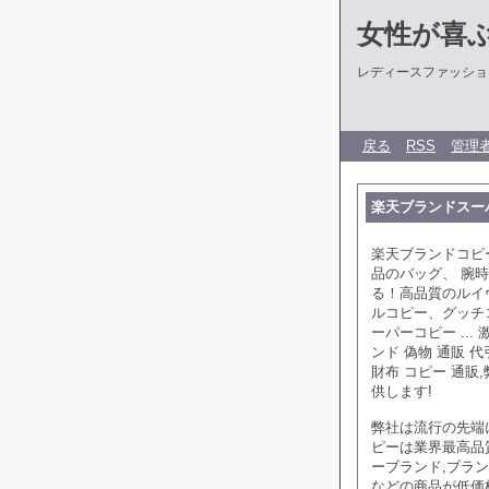
女性が喜
レディースファッショ
戻る
RSS
管理
楽天ブランドスー
楽天ブランドコピ
品のバッグ、 腕時
る！高品質のルイ
ルコピー、グッチ
ーパーコピー ..
ンド 偽物 通販 
財布 コピー 通販
供します!
弊社は流行の先端
ピーは業界最高品
ーブランド,ブラン
などの商品が低価