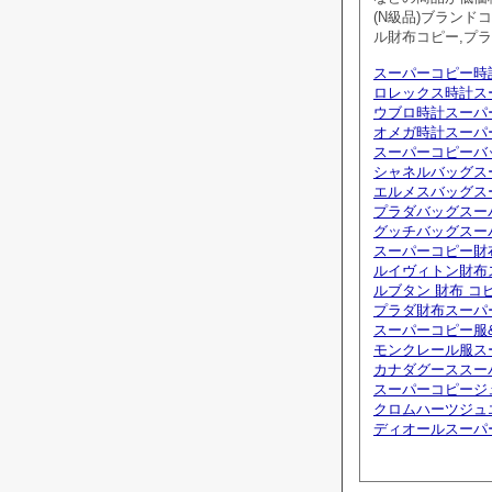
(N級品)ブランド
ル財布コピー,プ
スーパーコピー時
ロレックス時計ス
ウブロ時計スーパ
オメガ時計スーパ
スーパーコピーバ
シャネルバッグス
エルメスバッグス
プラダバッグスー
グッチバッグスー
スーパーコピー財
ルイヴィトン財布
ルブタン 財布 コ
プラダ財布スーパ
スーパーコピー服
モンクレール服ス
カナダグーススー
スーパーコピージ
クロムハーツジュ
ディオールスーパ