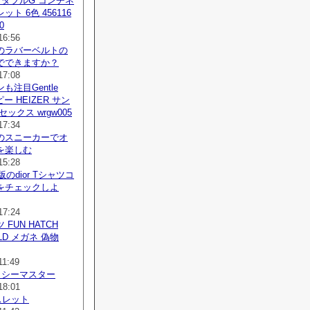
 ダブルG コンチネ
ト 6色 456116
0
16:56
のラバーベルトの
でできますか？
17:08
も注目Gentle
コピー HEIZER サン
ックス wrgw005
17:34
のスニーカーでオ
を楽しむ
15:28
版のdior Tシャツコ
をチェックしよ
17:24
FUN HATCH
OLD メガネ 偽物
11:49
 シーマスター
18:01
レスレット