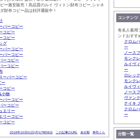
コピー激安販売！高品質のルイ ヴィトン財布コピー,シャネ
ラダ財布コピー品は好評通販中！
コンテンツ
計
ーパーコピー
有名人着用
ーコピー
ンドおすす
ーコピー
クロムハ
ッグ
ー
ーパーコピー
ノースフ
ーパーコピー
モンクレ
パーコピー
ルイヴィ
パーコピー
ー
布
ロレック
スーパーコピー
モンクレ
ピー
ルイヴ
ーコピー
ノースフ
&小物
ヴァンク
ーパーコピー
ナイキ 
パーコピー
クロムハ
ュエリー
ー
エリーコピー
ーコピー
2018年10月01日(月)17時56分
この記事のURL
未分類
寿司くら
分類一覧