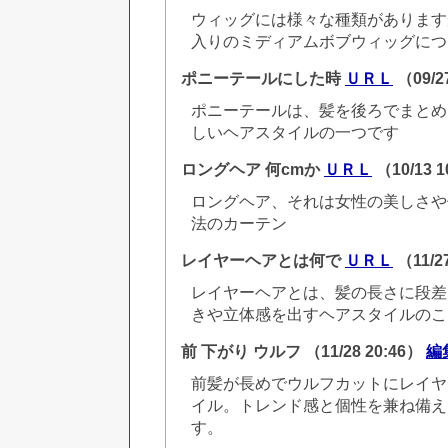
ウィッグには様々な種類があります
入りのミディアムボブウィッグにつ
ポニーテールにした時
ＵＲＬ
（09/2
ポニーテールは、髪を後ろでまとめ
しいヘアスタイルの一つです
ロングヘア 何cmか
ＵＲＬ
（10/13 
ロングヘア、それは女性の美しさや
法のカーテン
レイヤーヘアとは何で
ＵＲＬ
（11/2
レイヤーヘアとは、髪の長さに段差
きや立体感を出すヘアスタイルのこ
前 下がり ウルフ
（11/28 20:46）
編
前髪が長めでウルフカットにレイヤ
イル。トレンド感と個性を兼ね備え
す。