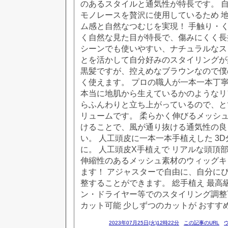
のあるスタイルと通気性が特長です。 自
モノレースを贅沢に使用しているため 
ム感と自然なつむじを実現！ 手触り・
く自然な見た目が特長で、傷みにくく長
シーンでも使いやすい、ナチュラルなス
とを活かして自分好みのスタイリングが
黒髪ですが、控えめなブラウンなので僕
く使えます。 プロの職人が一本一本丁
本当に地肌から生えているかのようなリ
らふんわりと立ち上がっているので、と
リュームです。 柔らかく伸びるメッシ
けることで、風が通り抜ける通気性の良
い。 人工頭皮に一本一本手植えした 3D
に。 人工頭皮X手植えで リアルな頭頂
伸縮性のあるメッシュ素材のウィッグキ
ます！ アジャスターで自由に、自分に
整することができます。 総手植え 最高
ン・ドライヤー等でのスタイリング調整
カット可能 少しずつのカットが おすす
2023年07月25日(火)12時22分
この記事のURL