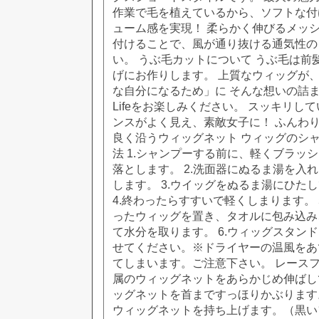
作業で毛を植えているから、ソフトな付
ューム感を実現！ 柔らかく伸びるメッ
付けることで、風が通り抜ける通気性の
い。 うぶ毛カットについて うぶ毛は前
げにお作りします。 上質なウィッグが、
な自分になるため」に そんな想いの詰まっ
Lifeをお楽しみください。 スッキリし
ンスがよく見え、素敵女子に！ ふんわり
良く沿うウィッグネット ウィッグのシ
法 1.シャンプーする前に、軽くブラッ
落とします。 2.洗面器にぬるま湯を入
します。 3.ウイッグをぬるま湯にひた
4.終わったらすすいで軽くしまります。 
ったウィッグを置き、タオルに包み込み
て水分を取ります。 6.ウィッグスタン
せてください。※ドライヤーの温風をあ
てしまいます。ご注意下さい。 レースフ
属のウィッグネットをあらかじめ伸ばして
ッグネットを首まですっほりかぶります。
ウィッグネットを持ち上げます。（黒い