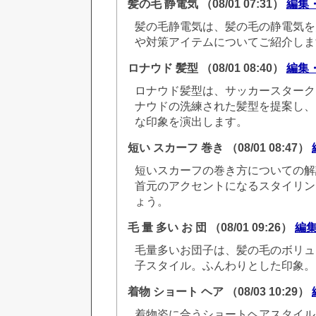
髪の毛 静電気
（08/01 07:31）
編集
髪の毛静電気は、髪の毛の静電気を
や対策アイテムについてご紹介しま
ロナウド 髪型
（08/01 08:40）
編集
ロナウド髪型は、サッカースターク
ナウドの洗練された髪型を提案し、
な印象を演出します。
短い スカーフ 巻き
（08/01 08:47）
短いスカーフの巻き方についての解
首元のアクセントになるスタイリン
ょう。
毛 量 多い お 団
（08/01 09:26）
編
毛量多いお団子は、髪の毛のボリュ
子スタイル。ふんわりとした印象。
着物 ショート ヘア
（08/03 10:29）
着物姿に合うショートヘアスタイル