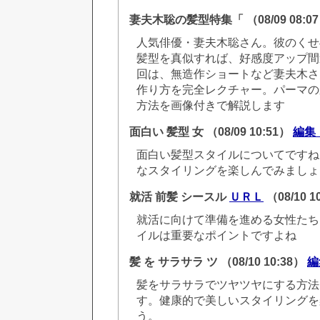
妻夫木聡の髪型特集「
（08/09 08:0
人気俳優・妻夫木聡さん。彼のくせ
髪型を真似すれば、好感度アップ間
回は、無造作ショートなど妻夫木さ
作り方を完全レクチャー。パーマの
方法を画像付きで解説します
面白い 髪型 女
（08/09 10:51）
編集
面白い髪型スタイルについてですね
なスタイリングを楽しんでみましょ
就活 前髪 シースル
ＵＲＬ
（08/10 1
就活に向けて準備を進める女性たち
イルは重要なポイントですよね
髪 を サラサラ ツ
（08/10 10:38）
編
髪をサラサラでツヤツヤにする方法
す。健康的で美しいスタイリングを
う。