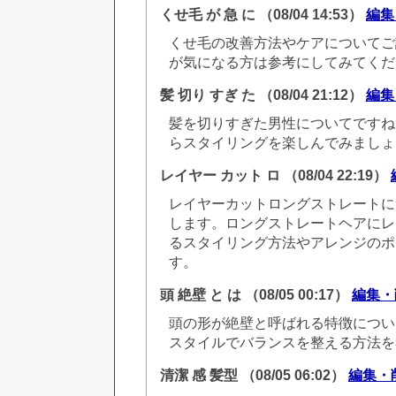
くせ毛 が 急 に
（08/04 14:53）
編集
くせ毛の改善方法やケアについてご
が気になる方は参考にしてみてくだ
髪 切り すぎ た
（08/04 21:12）
編集
髪を切りすぎた男性についてですね
らスタイリングを楽しんでみましょ
レイヤー カット ロ
（08/04 22:19）
レイヤーカットロングストレートに
します。ロングストレートヘアにレ
るスタイリング方法やアレンジのポ
す。
頭 絶壁 と は
（08/05 00:17）
編集・
頭の形が絶壁と呼ばれる特徴につい
スタイルでバランスを整える方法を
清潔 感 髪型
（08/05 06:02）
編集・